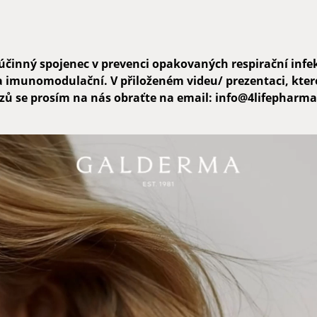
účinný spojenec v prevenci opakovaných respirační infek
ový a imunomodulační. V přiloženém videu/ prezentaci, k
tazů se prosím na nás obraťte na email: info@4lifepharm