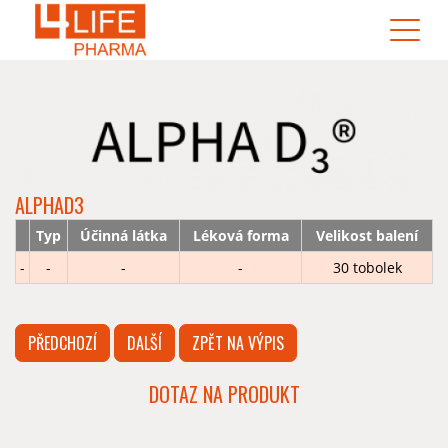
ALPHAD3
Typ
Účinná látka
Léková forma
Velikost balení
-
-
-
-
30 tobolek
PŘEDCHOZÍ
DALŠÍ
ZPĚT NA VÝPIS
DOTAZ NA PRODUKT