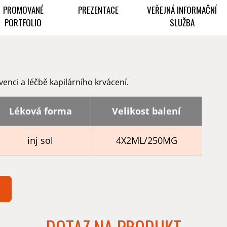
PROMOVANÉ
PREZENTACE
VEŘEJNÁ INFORMAČNÍ
PORTFOLIO
SLUŽBA
venci a léčbě kapilárního krvácení.
Léková forma
Velikost balení
inj sol
4X2ML/250MG
DOTAZ NA PRODUKT