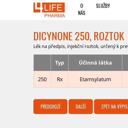
O
SLUŽBY
NÁS
DICYNONE 250, ROZTOK
Lék na předpis, injekční roztok, určený k pre
Typ
Účinná látka
250
Rx
Etamsylatum
PŘEDCHOZÍ
DALŠÍ
ZPĚT NA VÝPIS