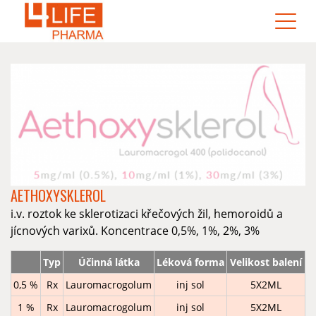
AETHOXYSKLEROL
i.v. roztok ke sklerotizaci křečových žil, hemoroidů a
jícnových varixů. Koncentrace 0,5%, 1%, 2%, 3%
Typ
Účinná látka
Léková forma
Velikost balení
0,5 %
Rx
Lauromacrogolum
inj sol
5X2ML
1 %
Rx
Lauromacrogolum
inj sol
5X2ML