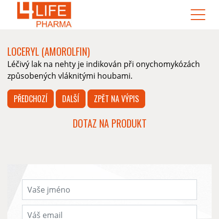
LOCERYL (AMOROLFIN)
Léčivý lak na nehty je indikován při onychomykózách
způsobených vláknitými houbami.
PŘEDCHOZÍ
DALŠÍ
ZPĚT NA VÝPIS
DOTAZ NA PRODUKT