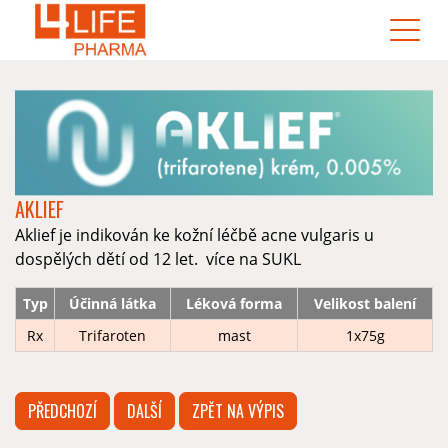
AKLIEF
Aklief je indikován ke kožní léčbě acne vulgaris u
dospělých dětí od 12 let.
více na SUKL
Typ
Účinná látka
Léková forma
Velikost balení
Rx
Trifaroten
mast
1x75g
PŘEDCHOZÍ
DALŠÍ
ZPĚT NA VÝPIS