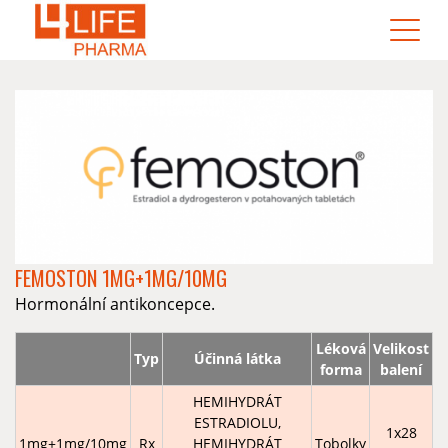
FEMOSTON 1MG+1MG/10MG
Hormonální antikoncepce.
Léková
Velikost
Typ
Účinná látka
forma
balení
HEMIHYDRÁT
ESTRADIOLU,
1x28
1mg+1mg/10mg
Rx
HEMIHYDRÁT
Tobolky