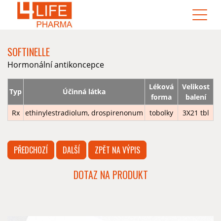
SOFTINELLE
Hormonální antikoncepce
Léková
Velikost
Typ
Účinná látka
forma
balení
Rx
ethinylestradiolum, drospirenonum
tobolky
3X21 tbl
PŘEDCHOZÍ
DALŠÍ
ZPĚT NA VÝPIS
DOTAZ NA PRODUKT