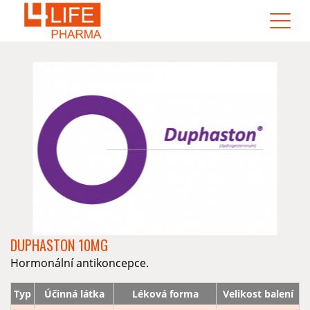
DUPHASTON 10MG
Hormonální antikoncepce.
Typ
Účinná látka
Léková forma
Velikost balení