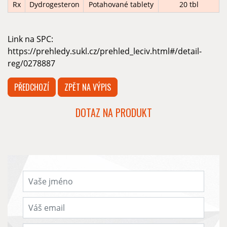
Rx
Dydrogesteron
Potahované tablety
20 tbl
Link na SPC:
https://prehledy.sukl.cz/prehled_leciv.html#/detail-
reg/0278887
PŘEDCHOZÍ
ZPĚT NA VÝPIS
DOTAZ NA PRODUKT