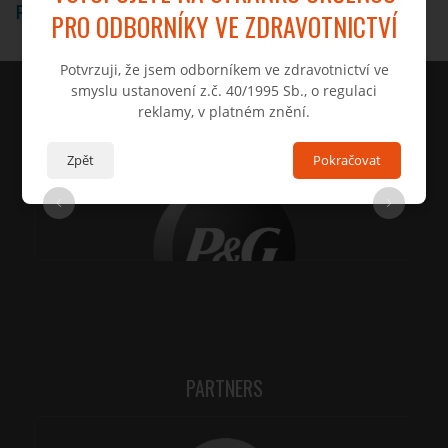
PAGE UNDER CONSTRUCTION
PRO ODBORNÍKY VE ZDRAVOTNICTVÍ
Potvrzuji, že jsem odborníkem ve zdravotnictví ve
smyslu ustanovení z.č. 40/1995 Sb., o regulaci
reklamy, v platném znění.
REFERENCES
Zpět
Pokračovat
PARTNERS