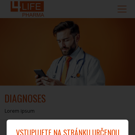
DIAGNOSES
Lorem ipsum
VSTUPUJETE NA STRÁNKU URČENOU